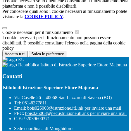
I cookie necessari sono quelli che consentono il funzionamento della
piattaforma e non è possibile disabilitarli.
Per conoscere quali sono i cookie necessari al funzionamento potete
visionare la
COOKIE POLICY
.
Cookie necessari per il funzionamento
I cookie necessari per il funzionamento non possono essere
disabilitati. È possibile consultare l'elenco nella pagina della cookie
policy.
Accetta tutti
Salva le preferenze
Istituto di Istruzione Superiore Ettore Majorana
Contatti
Istituto di Istruzione Superiore Ettore Majorana
Via Caselle 26 – 40068 San Lazzaro di Savena (BO)
Tel:
051-6277811
Email:
bois026003@istruzione.it
Link per inviare una mail
PEC:
bois026003@pec.istruzione.it
Link per inviare una mail
C.F.: 92039600371
Sede coordinata di Monghidoro