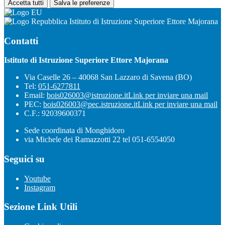
Accetta tutti
Salva le preferenze
Istituto di Istruzione Superiore Ettore Majorana
Contatti
Istituto di Istruzione Superiore Ettore Majorana
Via Caselle 26 – 40068 San Lazzaro di Savena (BO)
Tel:
051-6277811
Email:
bois026003@istruzione.it
Link per inviare una mail
PEC:
bois026003@pec.istruzione.it
Link per inviare una mail
C.F.: 92039600371
Sede coordinata di Monghidoro
via Michele dei Ramazzotti 22 tel 051-6554050
Seguici su
Youtube
Instagram
Sezione Link Utili