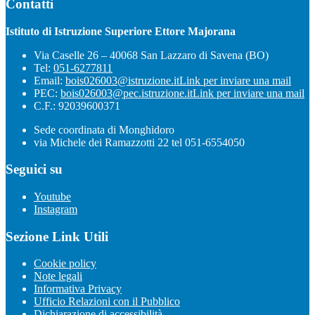
Contatti
Istituto di Istruzione Superiore Ettore Majorana
Via Caselle 26 – 40068 San Lazzaro di Savena (BO)
Tel:
051-6277811
Email:
bois026003@istruzione.it
Link per inviare una mail
PEC:
bois026003@pec.istruzione.it
Link per inviare una mail
C.F.: 92039600371
Sede coordinata di Monghidoro
via Michele dei Ramazzotti 22 tel 051-6554050
Seguici su
Youtube
Instagram
Sezione Link Utili
Cookie policy
Note legali
Informativa Privacy
Ufficio Relazioni con il Pubblico
Dichiarazione di accessibilità