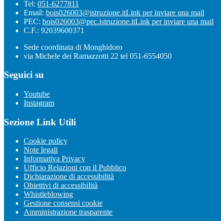
Tel:
051-6277811
Email:
bois026003@istruzione.it
Link per inviare una mail
PEC:
bois026003@pec.istruzione.it
Link per inviare una mail
C.F.: 92039600371
Sede coordinata di Monghidoro
via Michele dei Ramazzotti 22 tel 051-6554050
Seguici su
Youtube
Instagram
Sezione Link Utili
Cookie policy
Note legali
Informativa Privacy
Ufficio Relazioni con il Pubblico
Dichiarazione di accessibilità
Obiettivi di accessibilità
Whistleblowing
Gestione consensi cookie
Amministrazione trasparente