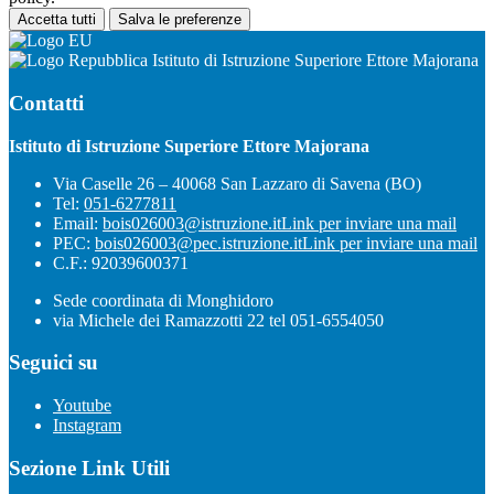
Accetta tutti
Salva le preferenze
Istituto di Istruzione Superiore Ettore Majorana
Contatti
Istituto di Istruzione Superiore Ettore Majorana
Via Caselle 26 – 40068 San Lazzaro di Savena (BO)
Tel:
051-6277811
Email:
bois026003@istruzione.it
Link per inviare una mail
PEC:
bois026003@pec.istruzione.it
Link per inviare una mail
C.F.: 92039600371
Sede coordinata di Monghidoro
via Michele dei Ramazzotti 22 tel 051-6554050
Seguici su
Youtube
Instagram
Sezione Link Utili