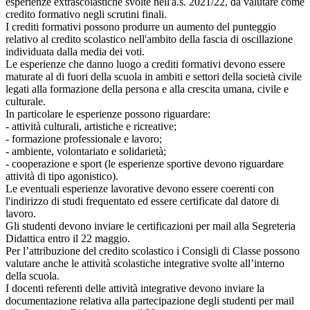
esperienze extrascolastiche svolte nell'a.s. 2021/22, da valutare come
credito formativo negli scrutini finali.
I crediti formativi possono produrre un aumento del punteggio
relativo al credito scolastico nell'ambito della fascia di oscillazione
individuata dalla media dei voti.
Le esperienze che danno luogo a crediti formativi devono essere
maturate al di fuori della scuola in ambiti e settori della società civile
legati alla formazione della persona e alla crescita umana, civile e
culturale.
In particolare le esperienze possono riguardare:
- attività culturali, artistiche e ricreative;
- formazione professionale e lavoro;
- ambiente, volontariato e solidarietà;
- cooperazione e sport (le esperienze sportive devono riguardare
attività di tipo agonistico).
Le eventuali esperienze lavorative devono essere coerenti con
l'indirizzo di studi frequentato ed essere certificate dal datore di
lavoro.
Gli studenti devono inviare le certificazioni per mail alla Segreteria
Didattica entro il 22 maggio.
Per l’attribuzione del credito scolastico i Consigli di Classe possono
valutare anche le attività scolastiche integrative svolte all’interno
della scuola.
I docenti referenti delle attività integrative devono inviare la
documentazione relativa alla partecipazione degli studenti per mail