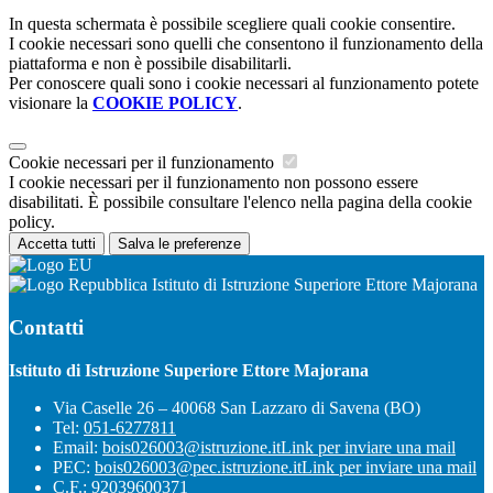
In questa schermata è possibile scegliere quali cookie consentire.
I cookie necessari sono quelli che consentono il funzionamento della
piattaforma e non è possibile disabilitarli.
Per conoscere quali sono i cookie necessari al funzionamento potete
visionare la
COOKIE POLICY
.
Cookie necessari per il funzionamento
I cookie necessari per il funzionamento non possono essere
disabilitati. È possibile consultare l'elenco nella pagina della cookie
policy.
Accetta tutti
Salva le preferenze
Istituto di Istruzione Superiore Ettore Majorana
Contatti
Istituto di Istruzione Superiore Ettore Majorana
Via Caselle 26 – 40068 San Lazzaro di Savena (BO)
Tel:
051-6277811
Email:
bois026003@istruzione.it
Link per inviare una mail
PEC:
bois026003@pec.istruzione.it
Link per inviare una mail
C.F.: 92039600371