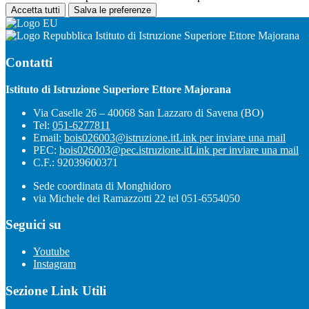
Accetta tutti
Salva le preferenze
Istituto di Istruzione Superiore Ettore Majorana
Contatti
Istituto di Istruzione Superiore Ettore Majorana
Via Caselle 26 – 40068 San Lazzaro di Savena (BO)
Tel:
051-6277811
Email:
bois026003@istruzione.it
Link per inviare una mail
PEC:
bois026003@pec.istruzione.it
Link per inviare una mail
C.F.: 92039600371
Sede coordinata di Monghidoro
via Michele dei Ramazzotti 22 tel 051-6554050
Seguici su
Youtube
Instagram
Sezione Link Utili