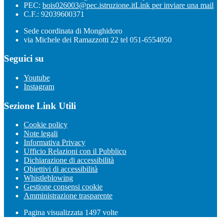
PEC:
bois026003@pec.istruzione.it
Link per inviare una mail
C.F.: 92039600371
Sede coordinata di Monghidoro
via Michele dei Ramazzotti 22 tel 051-6554050
Seguici su
Youtube
Instagram
Sezione Link Utili
Cookie policy
Note legali
Informativa Privacy
Ufficio Relazioni con il Pubblico
Dichiarazione di accessibilità
Obiettivi di accessibilità
Whistleblowing
Gestione consensi cookie
Amministrazione trasparente
Pagina visualizzata
1497
volte