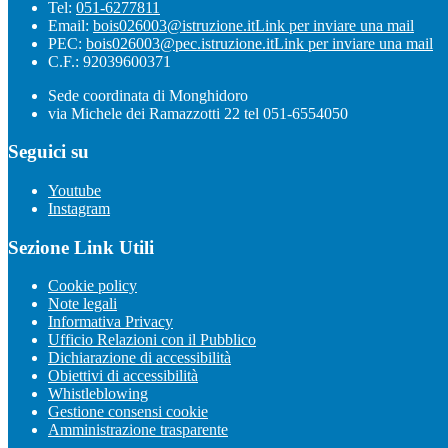
Tel:
051-6277811
Email:
bois026003@istruzione.it
Link per inviare una mail
PEC:
bois026003@pec.istruzione.it
Link per inviare una mail
C.F.: 92039600371
Sede coordinata di Monghidoro
via Michele dei Ramazzotti 22 tel 051-6554050
Seguici su
Youtube
Instagram
Sezione Link Utili
Cookie policy
Note legali
Informativa Privacy
Ufficio Relazioni con il Pubblico
Dichiarazione di accessibilità
Obiettivi di accessibilità
Whistleblowing
Gestione consensi cookie
Amministrazione trasparente