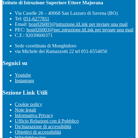
Istituto di Istruzione Superiore Ettore Majorana
Via Caselle 26 – 40068 San Lazzaro di Savena (BO)
Tel:
051-6277811
Email:
bois026003@istruzione.it
Link per inviare una mail
PEC:
bois026003@pec.istruzione.it
Link per inviare una mail
C.F.: 92039600371
Sede coordinata di Monghidoro
via Michele dei Ramazzotti 22 tel 051-6554050
Seguici su
Youtube
Instagram
Sezione Link Utili
Cookie policy
Note legali
Informativa Privacy
Ufficio Relazioni con il Pubblico
Dichiarazione di accessibilità
Obiettivi di accessibilità
Whistleblowing