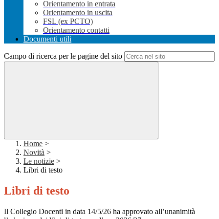
Orientamento in entrata
Orientamento in uscita
FSL (ex PCTO)
Orientamento contatti
Documenti utili
Campo di ricerca per le pagine del sito
Home
>
Novità
>
Le notizie
>
Libri di testo
Libri di testo
Il Collegio Docenti in data 14/5/26 ha approvato all’unanimità