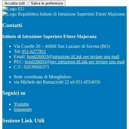
Accetta tutti
Salva le preferenze
Istituto di Istruzione Superiore Ettore Majorana
Contatti
Istituto di Istruzione Superiore Ettore Majorana
Via Caselle 26 – 40068 San Lazzaro di Savena (BO)
Tel:
051-6277811
Email:
bois026003@istruzione.it
Link per inviare una mail
PEC:
bois026003@pec.istruzione.it
Link per inviare una mail
C.F.: 92039600371
Sede coordinata di Monghidoro
via Michele dei Ramazzotti 22 tel 051-6554050
Seguici su
Youtube
Instagram
Sezione Link Utili