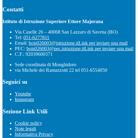
Contatti
Istituto di Istruzione Superiore Ettore Majorana
Via Caselle 26 – 40068 San Lazzaro di Savena (BO)
Tel:
051-6277811
Email:
bois026003@istruzione.it
Link per inviare una mail
PEC:
bois026003@pec.istruzione.it
Link per inviare una mail
C.F.: 92039600371
Sede coordinata di Monghidoro
via Michele dei Ramazzotti 22 tel 051-6554050
Seguici su
Youtube
Instagram
Sezione Link Utili
Cookie policy
Note legali
Informativa Privacy