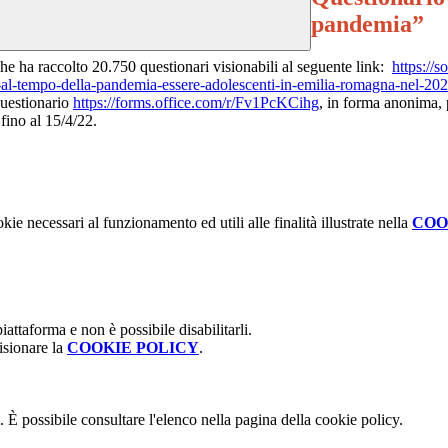
pandemia”
e ha raccolto 20.750 questionari visionabili al seguente link:
https://s
i-al-tempo-della-pandemia-essere-adolescenti-in-emilia-romagna-nel-20
questionario
https://forms.office.com/r/
Fv1PcKCihg
, in forma anonima, 
fino al 15/4/22.
kie necessari al funzionamento ed utili alle finalità illustrate nella
COO
attaforma e non è possibile disabilitarli.
isionare la
COOKIE POLICY
.
 È possibile consultare l'elenco nella pagina della cookie policy.