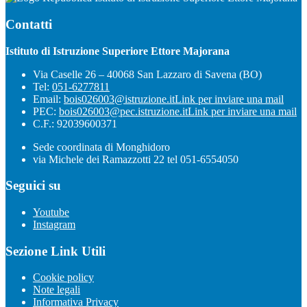
Contatti
Istituto di Istruzione Superiore Ettore Majorana
Via Caselle 26 – 40068 San Lazzaro di Savena (BO)
Tel:
051-6277811
Email:
bois026003@istruzione.it
Link per inviare una mail
PEC:
bois026003@pec.istruzione.it
Link per inviare una mail
C.F.: 92039600371
Sede coordinata di Monghidoro
via Michele dei Ramazzotti 22 tel 051-6554050
Seguici su
Youtube
Instagram
Sezione Link Utili
Cookie policy
Note legali
Informativa Privacy