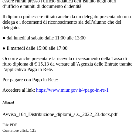
essere ritirati presso l'ufficio didattica dell’Istituto negli orari
d’ufficio e muniti di documento d'identità.
Il diploma può essere ritirato anche da un delegato presentando una
delega e i documenti di riconoscimento sia dell’alunno che del
delegato.
● dal lunedì al sabato dalle 11:00 alle 13:00
● Il martedì dalle 15:00 alle 17:00
Occorre anche presentare la ricevuta di versamento della Tassa di
ritiro diploma di € 15,13 da versare all’Agenzia delle Entrate tramite
l’applicativo Pago in Rete.
Per pagare con Pago in Rete:
Accedere al link:
https://www.miur.gov.it/-/pago-in-re-1
Allegati
Avviso_164_Distribuzione_diplomi_a.s._2022_23.docx.pdf
File PDF
Contatore click: 125