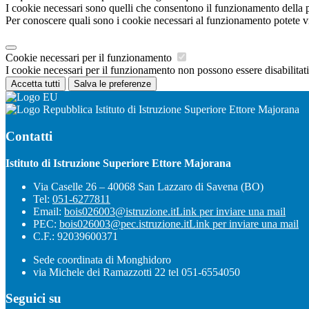
I cookie necessari sono quelli che consentono il funzionamento della pi
Per conoscere quali sono i cookie necessari al funzionamento potete v
Cookie necessari per il funzionamento
I cookie necessari per il funzionamento non possono essere disabilitati.
Accetta tutti
Salva le preferenze
Istituto di Istruzione Superiore Ettore Majorana
Contatti
Istituto di Istruzione Superiore Ettore Majorana
Via Caselle 26 – 40068 San Lazzaro di Savena (BO)
Tel:
051-6277811
Email:
bois026003@istruzione.it
Link per inviare una mail
PEC:
bois026003@pec.istruzione.it
Link per inviare una mail
C.F.: 92039600371
Sede coordinata di Monghidoro
via Michele dei Ramazzotti 22 tel 051-6554050
Seguici su