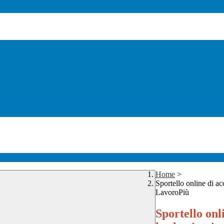
Home
>
Sportello online di a
LavoroPiù
Sportello on