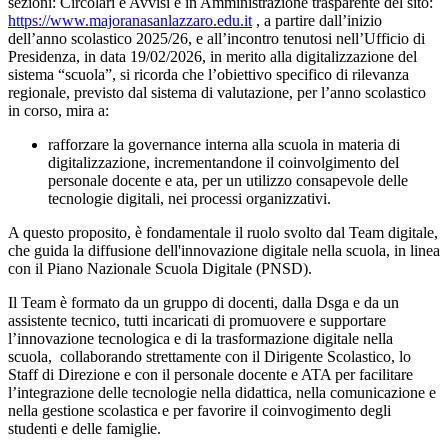
sezioni: Circolari e Avvisi e in Amministrazione trasparente del sito:
https://www.majoranasanlazzaro.edu.it
, a partire dall’inizio
dell’anno scolastico 2025/26, e all’incontro tenutosi nell’Ufficio di
Presidenza, in data 19/02/2026, in merito alla digitalizzazione del
sistema “scuola”, si ricorda che l’obiettivo specifico di rilevanza
regionale, previsto dal sistema di valutazione, per l’anno scolastico
in corso, mira a:
rafforzare la governance interna alla scuola in materia di
digitalizzazione, incrementandone il coinvolgimento del
personale docente e ata, per un utilizzo consapevole delle
tecnologie digitali, nei processi organizzativi.
A questo proposito, è fondamentale il ruolo svolto dal Team digitale
,
che
guida la diffusione dell'innovazione digitale nella scuola, in linea
con il
Piano Nazionale Scuola Digitale (PNSD).
Il Team è
formato da un gruppo di docenti, dalla Dsga e da un
assistente tecnico, tutti incaricati di promuovere e supportare
l’innovazione tecnologica e di la trasformazione digitale nella
scuola, collaborando strettamente con il Dirigente Scolastico, lo
Staff di Direzione e con il personale docente e ATA per facilitare
l’integrazione delle tecnologie nella didattica, nella comunicazione e
nella gestione scolastica e per favorire il coinvogimento degli
studenti e delle famiglie.