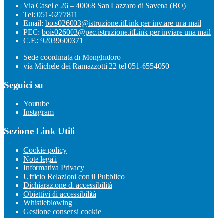
Via Caselle 26 – 40068 San Lazzaro di Savena (BO)
Tel:
051-6277811
Email:
bois026003@istruzione.it
Link per inviare una mail
PEC:
bois026003@pec.istruzione.it
Link per inviare una mail
C.F.: 92039600371
Sede coordinata di Monghidoro
via Michele dei Ramazzotti 22 tel 051-6554050
Seguici su
Youtube
Instagram
Sezione Link Utili
Cookie policy
Note legali
Informativa Privacy
Ufficio Relazioni con il Pubblico
Dichiarazione di accessibilità
Obiettivi di accessibilità
Whistleblowing
Gestione consensi cookie