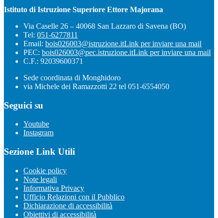
Istituto di Istruzione Superiore Ettore Majorana
Via Caselle 26 – 40068 San Lazzaro di Savena (BO)
Tel:
051-6277811
Email:
bois026003@istruzione.it
Link per inviare una mail
PEC:
bois026003@pec.istruzione.it
Link per inviare una mail
C.F.: 92039600371
Sede coordinata di Monghidoro
via Michele dei Ramazzotti 22 tel 051-6554050
Seguici su
Youtube
Instagram
Sezione Link Utili
Cookie policy
Note legali
Informativa Privacy
Ufficio Relazioni con il Pubblico
Dichiarazione di accessibilità
Obiettivi di accessibilità