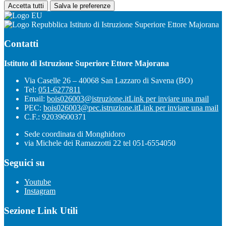
Accetta tutti
Salva le preferenze
Istituto di Istruzione Superiore Ettore Majorana
Contatti
Istituto di Istruzione Superiore Ettore Majorana
Via Caselle 26 – 40068 San Lazzaro di Savena (BO)
Tel:
051-6277811
Email:
bois026003@istruzione.it
Link per inviare una mail
PEC:
bois026003@pec.istruzione.it
Link per inviare una mail
C.F.: 92039600371
Sede coordinata di Monghidoro
via Michele dei Ramazzotti 22 tel 051-6554050
Seguici su
Youtube
Instagram
Sezione Link Utili