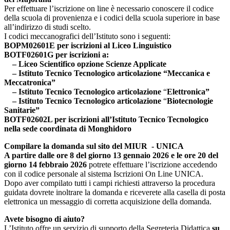
Per effettuare l’iscrizione on line è necessario conoscere il codice
della scuola di provenienza e i codici della scuola superiore in base
all’indirizzo di studi scelto.
I codici meccanografici dell’Istituto sono i seguenti:
BOPM02601E per iscrizioni al Liceo Linguistico
BOTF02601G per iscrizioni a:
– Liceo Scientifico opzione Scienze Applicate
– Istituto Tecnico Tecnologico articolazione “Meccanica e
Meccatronica”
– Istituto Tecnico Tecnologico
articolazione
“
Elettronica”
– Istituto Tecnico
Tecnologico
articolazione
“
Biotecnologie
Sanitarie”
BOTF02602L per iscrizioni all’Istituto Tecnico Tecnologico
nella sede coordinata di Monghidoro
Compilare la domanda sul sito del MIUR - UNICA
A partire dalle ore 8 del giorno 13 gennaio 2026 e le ore 20 del
giorno 14 febbraio 2026
potrete effettuare l’iscrizione accedendo
con il codice personale al sistema Iscrizioni On Line UNICA.
Dopo aver compilato tutti i campi richiesti attraverso la procedura
guidata dovrete inoltrare la domanda e riceverete alla casella di posta
elettronica un messaggio di corretta acquisizione della domanda.
Avete bisogno di aiuto?
L’Istituto offre un servizio di supporto della Segreteria Didattica
su