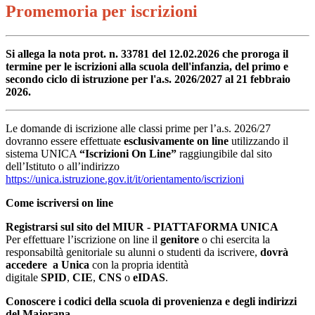
Promemoria per iscrizioni
Si allega la nota prot. n. 33781 del 12.02.2026 che proroga il
termine per le iscrizioni alla scuola dell'infanzia, del primo e
secondo ciclo di istruzione per l'a.s. 2026/2027 al 21 febbraio
2026.
Le domande di iscrizione alle classi prime per l’a.s. 2026/27
dovranno essere effettuate
esclusivamente on line
utilizzando il
sistema UNICA
“Iscrizioni On Line”
raggiungibile dal sito
dell’Istituto o all’indirizzo
https://unica.istruzione.gov.it/it/orientamento/iscrizioni
Come iscriversi on line
Registrarsi sul sito del MIUR - PIATTAFORMA UNICA
Per effettuare l’iscrizione on line il
genitore
o chi esercita la
responsabiltà genitoriale su alunni o studenti da iscrivere,
dovrà
accedere a Unica
con la propria identità
digitale
SPID
,
CIE
,
CNS
o
eIDAS
.
Conoscere i codici della scuola di provenienza e degli indirizzi
del Majorana