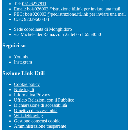
Tel:
051-6277811
Email:
bois026003@istruzione.it
Link per inviare una mail
PEC:
bois026003@pec.istruzione.it
Link per inviare una mail
C.F.: 92039600371
Sede coordinata di Monghidoro
via Michele dei Ramazzotti 22 tel 051-6554050
Seguici su
Youtube
Instagram
Sezione Link Utili
Cookie policy
Note legali
Informativa Privacy
Ufficio Relazioni con il Pubblico
Dichiarazione di accessibilità
Obiettivi di accessibilità
Whistleblowing
Gestione consensi cookie
Amministrazione trasparente