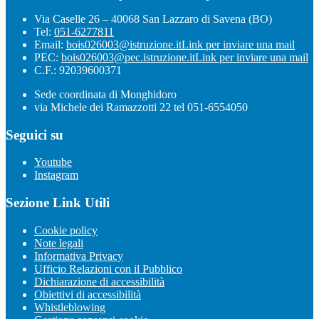
Via Caselle 26 – 40068 San Lazzaro di Savena (BO)
Tel:
051-6277811
Email:
bois026003@istruzione.it
Link per inviare una mail
PEC:
bois026003@pec.istruzione.it
Link per inviare una mail
C.F.: 92039600371
Sede coordinata di Monghidoro
via Michele dei Ramazzotti 22 tel 051-6554050
Seguici su
Youtube
Instagram
Sezione Link Utili
Cookie policy
Note legali
Informativa Privacy
Ufficio Relazioni con il Pubblico
Dichiarazione di accessibilità
Obiettivi di accessibilità
Whistleblowing