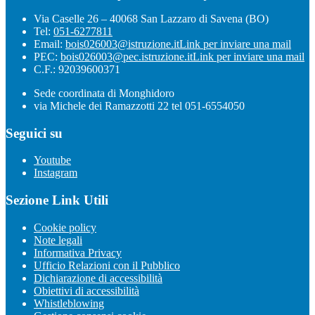
Via Caselle 26 – 40068 San Lazzaro di Savena (BO)
Tel:
051-6277811
Email:
bois026003@istruzione.it
Link per inviare una mail
PEC:
bois026003@pec.istruzione.it
Link per inviare una mail
C.F.: 92039600371
Sede coordinata di Monghidoro
via Michele dei Ramazzotti 22 tel 051-6554050
Seguici su
Youtube
Instagram
Sezione Link Utili
Cookie policy
Note legali
Informativa Privacy
Ufficio Relazioni con il Pubblico
Dichiarazione di accessibilità
Obiettivi di accessibilità
Whistleblowing