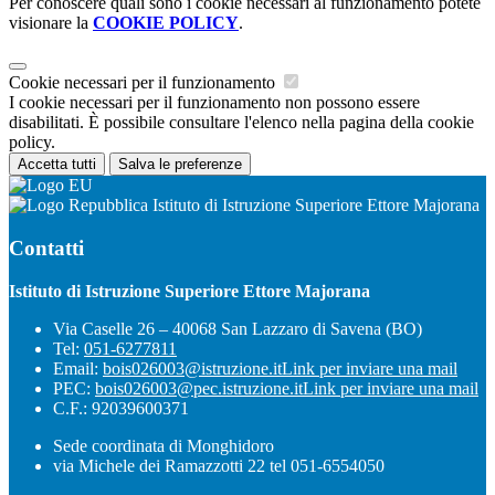
Per conoscere quali sono i cookie necessari al funzionamento potete
visionare la
COOKIE POLICY
.
Cookie necessari per il funzionamento
I cookie necessari per il funzionamento non possono essere
disabilitati. È possibile consultare l'elenco nella pagina della cookie
policy.
Accetta tutti
Salva le preferenze
Istituto di Istruzione Superiore Ettore Majorana
Contatti
Istituto di Istruzione Superiore Ettore Majorana
Via Caselle 26 – 40068 San Lazzaro di Savena (BO)
Tel:
051-6277811
Email:
bois026003@istruzione.it
Link per inviare una mail
PEC:
bois026003@pec.istruzione.it
Link per inviare una mail
C.F.: 92039600371
Sede coordinata di Monghidoro
via Michele dei Ramazzotti 22 tel 051-6554050