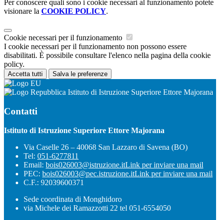
Per conoscere quali sono i cookie necessari al funzionamento potete
visionare la
COOKIE POLICY
.
Cookie necessari per il funzionamento
I cookie necessari per il funzionamento non possono essere
disabilitati. È possibile consultare l'elenco nella pagina della cookie
policy.
Accetta tutti
Salva le preferenze
Istituto di Istruzione Superiore Ettore Majorana
Contatti
Istituto di Istruzione Superiore Ettore Majorana
Via Caselle 26 – 40068 San Lazzaro di Savena (BO)
Tel:
051-6277811
Email:
bois026003@istruzione.it
Link per inviare una mail
PEC:
bois026003@pec.istruzione.it
Link per inviare una mail
C.F.: 92039600371
Sede coordinata di Monghidoro
via Michele dei Ramazzotti 22 tel 051-6554050