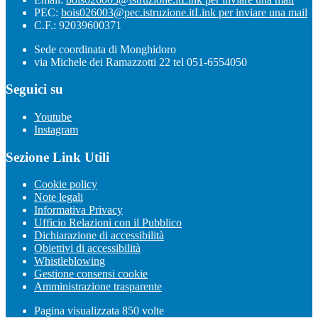
PEC:
bois026003@pec.istruzione.it
Link per inviare una mail
C.F.: 92039600371
Sede coordinata di Monghidoro
via Michele dei Ramazzotti 22 tel 051-6554050
Seguici su
Youtube
Instagram
Sezione Link Utili
Cookie policy
Note legali
Informativa Privacy
Ufficio Relazioni con il Pubblico
Dichiarazione di accessibilità
Obiettivi di accessibilità
Whistleblowing
Gestione consensi cookie
Amministrazione trasparente
Pagina visualizzata
850
volte