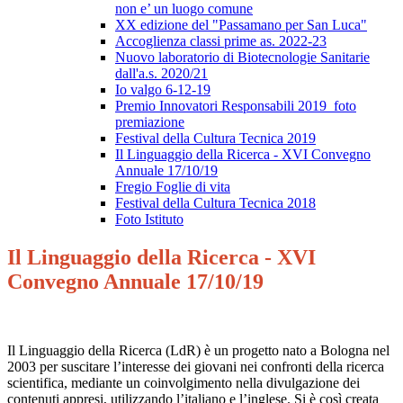
non e’ un luogo comune
XX edizione del "Passamano per San Luca"
Accoglienza classi prime as. 2022-23
Nuovo laboratorio di Biotecnologie Sanitarie
dall'a.s. 2020/21
Io valgo 6-12-19
Premio Innovatori Responsabili 2019_foto
premiazione
Festival della Cultura Tecnica 2019
Il Linguaggio della Ricerca - XVI Convegno
Annuale 17/10/19
Fregio Foglie di vita
Festival della Cultura Tecnica 2018
Foto Istituto
Il Linguaggio della Ricerca - XVI
Convegno Annuale 17/10/19
Il Linguaggio della Ricerca (LdR) è un progetto nato a Bologna nel
2003 per suscitare l’interesse dei giovani nei confronti della ricerca
scientifica, mediante un coinvolgimento nella divulgazione dei
contenuti appresi, utilizzando l’italiano e l’inglese. Si è così creata