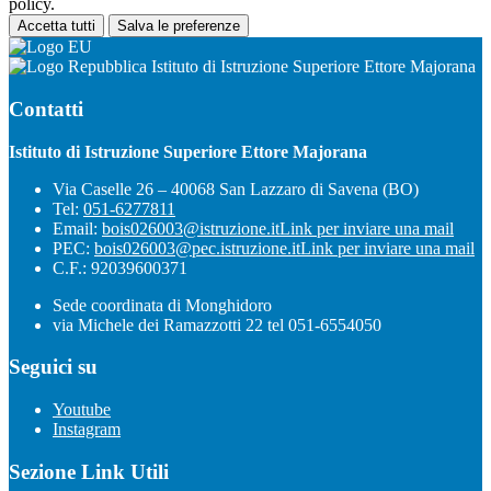
policy.
Accetta tutti
Salva le preferenze
Istituto di Istruzione Superiore Ettore Majorana
Contatti
Istituto di Istruzione Superiore Ettore Majorana
Via Caselle 26 – 40068 San Lazzaro di Savena (BO)
Tel:
051-6277811
Email:
bois026003@istruzione.it
Link per inviare una mail
PEC:
bois026003@pec.istruzione.it
Link per inviare una mail
C.F.: 92039600371
Sede coordinata di Monghidoro
via Michele dei Ramazzotti 22 tel 051-6554050
Seguici su
Youtube
Instagram
Sezione Link Utili