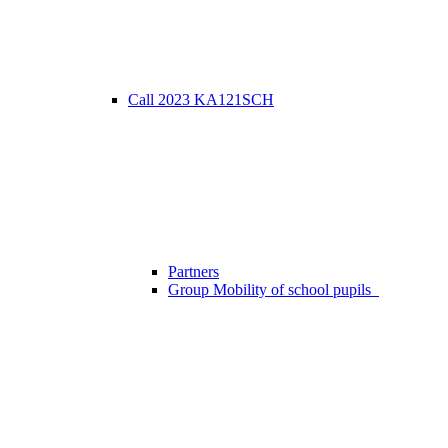
Call 2023 KA121SCH
Partners
Group Mobility of school pupils