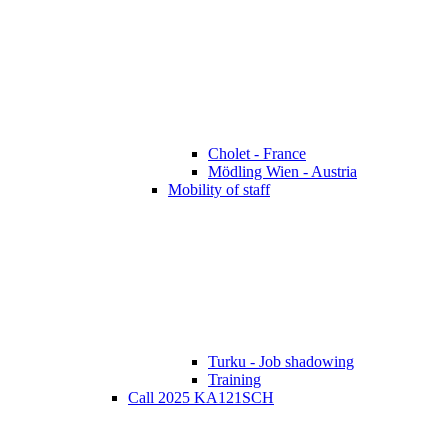
Cholet - France
Mödling Wien - Austria
Mobility of staff
Turku - Job shadowing
Training
Call 2025 KA121SCH