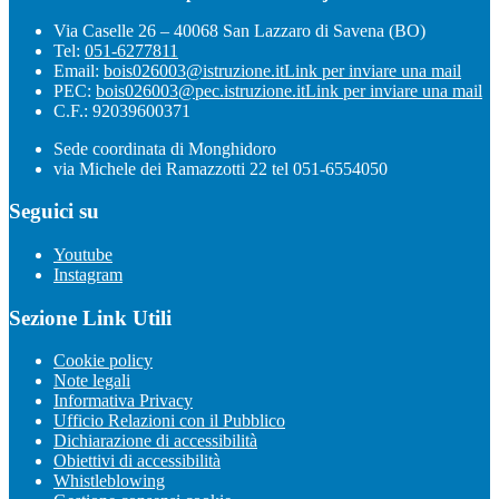
Via Caselle 26 – 40068 San Lazzaro di Savena (BO)
Tel:
051-6277811
Email:
bois026003@istruzione.it
Link per inviare una mail
PEC:
bois026003@pec.istruzione.it
Link per inviare una mail
C.F.: 92039600371
Sede coordinata di Monghidoro
via Michele dei Ramazzotti 22 tel 051-6554050
Seguici su
Youtube
Instagram
Sezione Link Utili
Cookie policy
Note legali
Informativa Privacy
Ufficio Relazioni con il Pubblico
Dichiarazione di accessibilità
Obiettivi di accessibilità
Whistleblowing