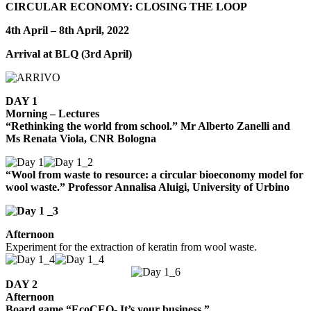
CIRCULAR ECONOMY: CLOSING THE LOOP
4th April – 8th April, 2022
Arrival at BLQ (3rd April)
DAY 1
Morning – Lectures
“Rethinking the world from school.”
Mr Alberto Zanelli and
Ms Renata Viola,
CNR Bologna
“Wool from waste to resource: a circular bioeconomy model for
wool waste.”
Professor Annalisa Aluigi, University of Urbino
Afternoon
Experiment for the extraction of keratin from wool waste.
DAY 2
Afternoon
Board game “EcoCEO- It’s your business.”