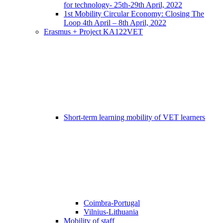
for technology- 25th-29th April, 2022
1st Mobility Circular Economy: Closing The
Loop 4th April – 8th April, 2022
Erasmus + Project KA122VET
Short-term learning mobility of VET learners
Coimbra-Portugal
Vilnius-Lithuania
Mobility of staff