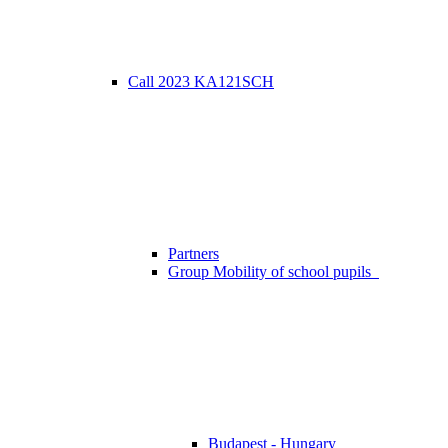
Call 2023 KA121SCH
Partners
Group Mobility of school pupils
Budapest - Hungary