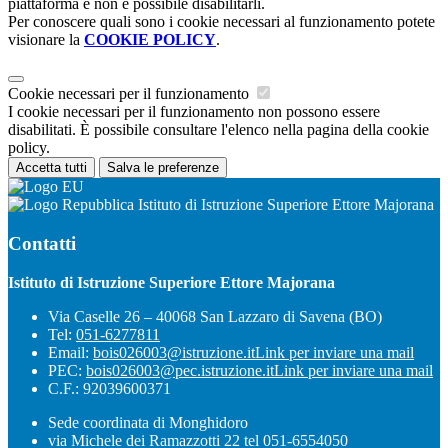
piattaforma e non è possibile disabilitarli.
Per conoscere quali sono i cookie necessari al funzionamento potete
visionare la
COOKIE POLICY
.
Cookie necessari per il funzionamento
I cookie necessari per il funzionamento non possono essere
disabilitati. È possibile consultare l'elenco nella pagina della cookie
policy.
Accetta tutti
Salva le preferenze
Istituto di Istruzione Superiore Ettore Majorana
Contatti
Istituto di Istruzione Superiore Ettore Majorana
Via Caselle 26 – 40068 San Lazzaro di Savena (BO)
Tel:
051-6277811
Email:
bois026003@istruzione.it
Link per inviare una mail
PEC:
bois026003@pec.istruzione.it
Link per inviare una mail
C.F.: 92039600371
Sede coordinata di Monghidoro
via Michele dei Ramazzotti 22 tel 051-6554050