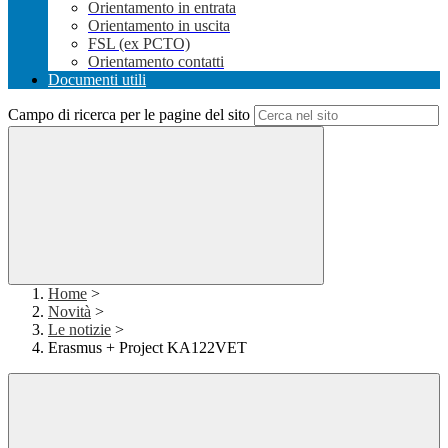
Orientamento in entrata
Orientamento in uscita
FSL (ex PCTO)
Orientamento contatti
Documenti utili
Campo di ricerca per le pagine del sito
Home
>
Novità
>
Le notizie
>
Erasmus + Project KA122VET