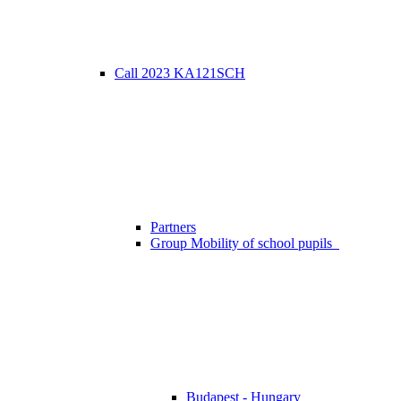
Call 2023 KA121SCH
Partners
Group Mobility of school pupils
Budapest - Hungary