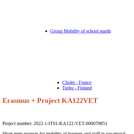
Group Mobility of school pupils
Cholet - France
Turku - Finland
Erasmus + Project KA122VET
Project number: 2022-1-IT01-KA122-VET-000070851
Short-term projects for mobility of learners and staff in vocational