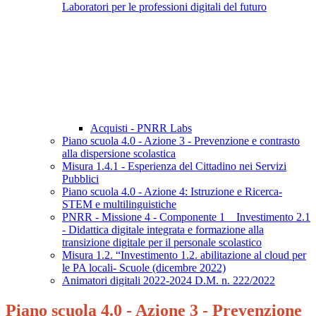
Laboratori per le professioni digitali del futuro
Acquisti - PNRR Labs
Piano scuola 4.0 - Azione 3 - Prevenzione e contrasto
alla dispersione scolastica
Misura 1.4.1 - Esperienza del Cittadino nei Servizi
Pubblici
Piano scuola 4.0 - Azione 4: Istruzione e Ricerca-
STEM e multilinguistiche
PNRR - Missione 4 - Componente 1 _ Investimento 2.1
- Didattica digitale integrata e formazione alla
transizione digitale per il personale scolastico
Misura 1.2. “Investimento 1.2. abilitazione al cloud per
le PA locali- Scuole (dicembre 2022)
Animatori digitali 2022-2024 D.M. n. 222/2022
Piano scuola 4.0 - Azione 3 - Prevenzione