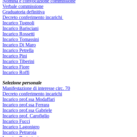
Nomina e convocazione commissione
Verbale commissione
Graduatoria definitiva
Decreto conferimento incarichi
Incarico Tugnoli
Incarico Barisciani
Incarico Rossetti
Incarico Tomassini
Incarico Di Maro
Incarico Petrella
Incarico Pini
Incarico Tiberini
Incarico Fiore
Incarico Roffi
Selezione personale
Manifestazione di interesse circ. 70
Decreto conferimento incarichi
Incarico prof.ssa Modaffari
Incarico prof.ssa Ferrara
Incarico prof.ssa Gabriele
Incarico prof. Carofiglio
Incarico Fucci
Incarico Lagonigro
Incarico Petraroia