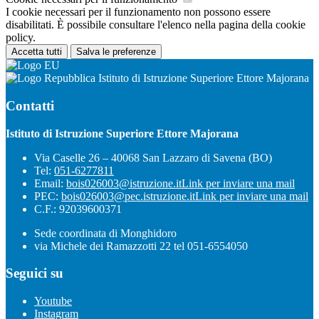
I cookie necessari per il funzionamento non possono essere
disabilitati. È possibile consultare l'elenco nella pagina della cookie
policy.
Accetta tutti
Salva le preferenze
Istituto di Istruzione Superiore Ettore Majorana
Contatti
Istituto di Istruzione Superiore Ettore Majorana
Via Caselle 26 – 40068 San Lazzaro di Savena (BO)
Tel:
051-6277811
Email:
bois026003@istruzione.it
Link per inviare una mail
PEC:
bois026003@pec.istruzione.it
Link per inviare una mail
C.F.: 92039600371
Sede coordinata di Monghidoro
via Michele dei Ramazzotti 22 tel 051-6554050
Seguici su
Youtube
Instagram