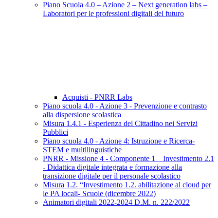
Piano Scuola 4.0 – Azione 2 – Next generation labs –
Laboratori per le professioni digitali del futuro
Acquisti - PNRR Labs
Piano scuola 4.0 - Azione 3 - Prevenzione e contrasto
alla dispersione scolastica
Misura 1.4.1 - Esperienza del Cittadino nei Servizi
Pubblici
Piano scuola 4.0 - Azione 4: Istruzione e Ricerca-
STEM e multilinguistiche
PNRR - Missione 4 - Componente 1 _ Investimento 2.1
- Didattica digitale integrata e formazione alla
transizione digitale per il personale scolastico
Misura 1.2. “Investimento 1.2. abilitazione al cloud per
le PA locali- Scuole (dicembre 2022)
Animatori digitali 2022-2024 D.M. n. 222/2022