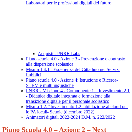
Laboratori per le professioni digitali del futuro
Acquisti - PNRR Labs
Piano scuola 4.0 - Azione 3 - Prevenzione e contrasto
alla dispersione scolastica
Misura 1.4.1 - Esperienza del Cittadino nei Servizi
Pubblici
Piano scuola 4.0 - Azione 4: Istruzione e Ricerca-
STEM e multilinguistiche
PNRR - Missione 4 - Componente 1 _ Investimento 2.1
- Didattica digitale integrata e formazione alla
transizione digitale per il personale scolastico
Misura 1.2. “Investimento 1.2. abilitazione al cloud per
le PA locali- Scuole (dicembre 2022)
Animatori digitali 2022-2024 D.M. n. 222/2022
Piano Scuola 4.0 – Azione 2 – Next