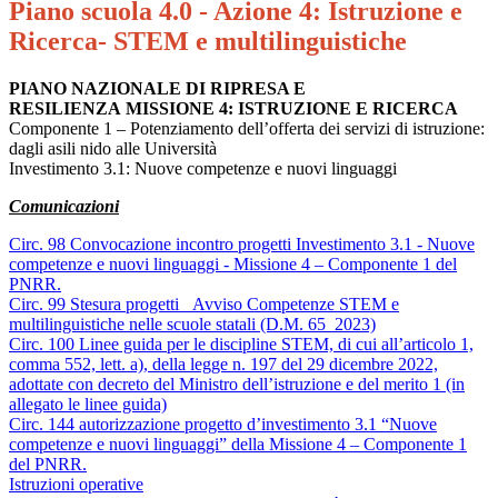
Piano scuola 4.0 - Azione 4: Istruzione e
Ricerca- STEM e multilinguistiche
PIANO NAZIONALE DI RIPRESA E
RESILIENZA MISSIONE 4: ISTRUZIONE E RICERCA
Componente 1 – Potenziamento dell’offerta dei servizi di istruzione:
dagli asili nido alle Università
Investimento 3.1: Nuove competenze e nuovi linguaggi
Comunicazioni
Circ. 98 Convocazione incontro progetti Investimento 3.1 - Nuove
competenze e nuovi linguaggi - Missione 4 – Componente 1 del
PNRR.
Circ. 99 Stesura progetti _Avviso Competenze STEM e
multilinguistiche nelle scuole statali (D.M. 65_2023)
Circ. 100 Linee guida per le discipline STEM, di cui all’articolo 1,
comma 552, lett. a), della legge n. 197 del 29 dicembre 2022,
adottate con decreto del Ministro dell’istruzione e del merito 1 (in
allegato le linee guida)
Circ. 144 autorizzazione progetto d’investimento 3.1 “Nuove
competenze e nuovi linguaggi” della Missione 4 – Componente 1
del PNRR.
Istruzioni operative