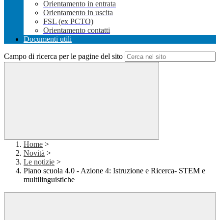
Orientamento in entrata
Orientamento in uscita
FSL (ex PCTO)
Orientamento contatti
Documenti utili
Campo di ricerca per le pagine del sito
Home
>
Novità
>
Le notizie
>
Piano scuola 4.0 - Azione 4: Istruzione e Ricerca- STEM e
multilinguistiche