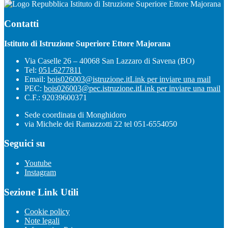
Istituto di Istruzione Superiore Ettore Majorana
Contatti
Istituto di Istruzione Superiore Ettore Majorana
Via Caselle 26 – 40068 San Lazzaro di Savena (BO)
Tel:
051-6277811
Email:
bois026003@istruzione.it
Link per inviare una mail
PEC:
bois026003@pec.istruzione.it
Link per inviare una mail
C.F.: 92039600371
Sede coordinata di Monghidoro
via Michele dei Ramazzotti 22 tel 051-6554050
Seguici su
Youtube
Instagram
Sezione Link Utili
Cookie policy
Note legali