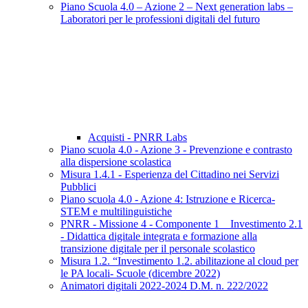
Piano Scuola 4.0 – Azione 2 – Next generation labs –
Laboratori per le professioni digitali del futuro
Acquisti - PNRR Labs
Piano scuola 4.0 - Azione 3 - Prevenzione e contrasto
alla dispersione scolastica
Misura 1.4.1 - Esperienza del Cittadino nei Servizi
Pubblici
Piano scuola 4.0 - Azione 4: Istruzione e Ricerca-
STEM e multilinguistiche
PNRR - Missione 4 - Componente 1 _ Investimento 2.1
- Didattica digitale integrata e formazione alla
transizione digitale per il personale scolastico
Misura 1.2. “Investimento 1.2. abilitazione al cloud per
le PA locali- Scuole (dicembre 2022)
Animatori digitali 2022-2024 D.M. n. 222/2022