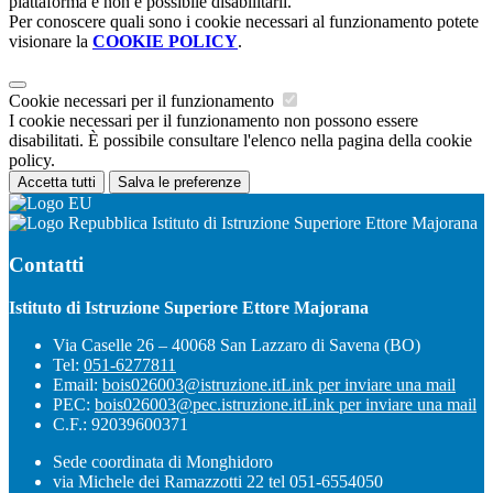
piattaforma e non è possibile disabilitarli.
Per conoscere quali sono i cookie necessari al funzionamento potete
visionare la
COOKIE POLICY
.
Cookie necessari per il funzionamento
I cookie necessari per il funzionamento non possono essere
disabilitati. È possibile consultare l'elenco nella pagina della cookie
policy.
Accetta tutti
Salva le preferenze
Istituto di Istruzione Superiore Ettore Majorana
Contatti
Istituto di Istruzione Superiore Ettore Majorana
Via Caselle 26 – 40068 San Lazzaro di Savena (BO)
Tel:
051-6277811
Email:
bois026003@istruzione.it
Link per inviare una mail
PEC:
bois026003@pec.istruzione.it
Link per inviare una mail
C.F.: 92039600371
Sede coordinata di Monghidoro
via Michele dei Ramazzotti 22 tel 051-6554050