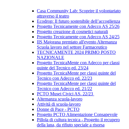
Casa Community Lab: Scoprire il volontariato
attraverso il teatro
Ecodrop: Il futuro sostenibile dell’accoglienza
Progetto Tecnicamente con Adecco AS 25/26
Progetto creazione di cosmetici naturali
Progetto Tecnicamente con Adecco AS 24/25
IIS Majorana premiato all'evento Alternanza
Scuola lavoro nel settore Farmaceutico
TECNICAMENTE 2024 PRIMO POSTO
NAZIONALE
Progetto TecnicaMente con Adecco per classi
quinte del Tecnico ed. 23/24
Progetto TecnicaMente per classi quinte del
Tecnico con Adecco ed. 22/23
Progetto TecnicaMente per classi quinte del
Tecnico con Adecco ed. 21/22
PCTO Musei Civici AS. 22/23
Alternanza scuola-lavoro
Attività di scuola-lavoro
Donne di Pace - PCTO
Progetto PCTO Alimentazione Consapevole
Pillola di cultura tecnica - Progetto il recupero
della lana, da rifiuto speciale a risorsa