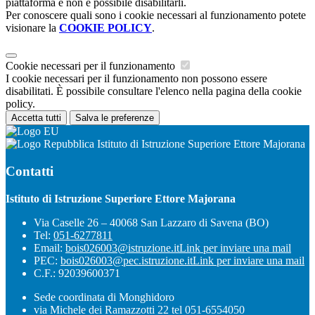
piattaforma e non è possibile disabilitarli.
Per conoscere quali sono i cookie necessari al funzionamento potete
visionare la
COOKIE POLICY
.
Cookie necessari per il funzionamento
I cookie necessari per il funzionamento non possono essere
disabilitati. È possibile consultare l'elenco nella pagina della cookie
policy.
Accetta tutti
Salva le preferenze
Istituto di Istruzione Superiore Ettore Majorana
Contatti
Istituto di Istruzione Superiore Ettore Majorana
Via Caselle 26 – 40068 San Lazzaro di Savena (BO)
Tel:
051-6277811
Email:
bois026003@istruzione.it
Link per inviare una mail
PEC:
bois026003@pec.istruzione.it
Link per inviare una mail
C.F.: 92039600371
Sede coordinata di Monghidoro
via Michele dei Ramazzotti 22 tel 051-6554050