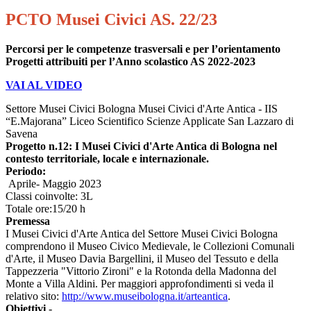
PCTO Musei Civici AS. 22/23
Percorsi per le competenze trasversali e per l’orientamento
Progetti attribuiti per l’Anno scolastico AS 2022-2023
VAI AL VIDEO
Settore Musei Civici Bologna Musei Civici d'Arte Antica - IIS
“E.Majorana” Liceo Scientifico Scienze Applicate San Lazzaro di
Savena
Progetto n.12: I Musei Civici d'Arte Antica di Bologna nel
contesto territoriale, locale e internazionale.
Periodo:
Aprile- Maggio 2023
Classi coinvolte: 3L
Totale ore:15/20 h
Premessa
I Musei Civici d'Arte Antica del Settore Musei Civici Bologna
comprendono il Museo Civico Medievale, le Collezioni Comunali
d'Arte, il Museo Davia Bargellini, il Museo del Tessuto e della
Tappezzeria "Vittorio Zironi" e la Rotonda della Madonna del
Monte a Villa Aldini. Per maggiori approfondimenti si veda il
relativo sito:
http://www.museibologna.it/
arteantica
.
Obiettivi
-