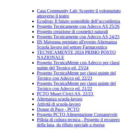
Casa Community Lab: Scoprire il volontariato
attraverso il teatro
Ecodrop: Il futuro sostenibile dell’accoglienza
Progetto Tecnicamente con Adecco AS 25/26
Progetto creazione di cosmetici naturali
Progetto Tecnicamente con Adecco AS 24/25
IIS Majorana premiato all'evento Alternanza
Scuola lavoro nel settore Farmaceutico
TECNICAMENTE 2024 PRIMO POSTO
NAZIONALE
Progetto TecnicaMente con Adecco per classi
quinte del Tecnico ed. 23/24
Progetto TecnicaMente per classi quinte del
Tecnico con Adecco ed. 22/23
Progetto TecnicaMente per classi quinte del
Tecnico con Adecco ed. 21/22
PCTO Musei Civici AS. 22/23
Alternanza scuola-lavoro
Attività di scuola-lavoro
Donne di Pace - PCTO
Progetto PCTO Alimentazione Consapevole
Pillola di cultura tecnica - Progetto il recupero
della lana, da rifiuto speciale a risorsa