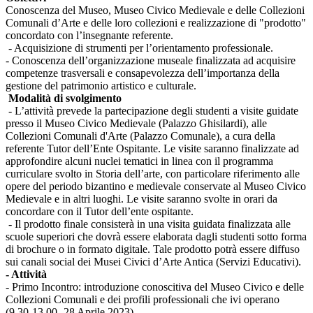
Conoscenza del Museo, Museo Civico Medievale e delle Collezioni
Comunali d’Arte e delle loro collezioni e realizzazione di "prodotto"
concordato con l’insegnante referente.
- Acquisizione di strumenti per l’orientamento professionale.
- Conoscenza dell’organizzazione museale finalizzata ad acquisire
competenze trasversali e consapevolezza dell’importanza della
gestione del patrimonio artistico e culturale.
Modalità di svolgimento
- L’attività prevede la partecipazione degli studenti a visite guidate
presso il Museo Civico Medievale (Palazzo Ghisilardi), alle
Collezioni Comunali d'Arte (Palazzo Comunale), a cura della
referente Tutor dell’Ente Ospitante. Le visite saranno finalizzate ad
approfondire alcuni nuclei tematici in linea con il programma
curriculare svolto in Storia dell’arte, con particolare riferimento alle
opere del periodo bizantino e medievale conservate al Museo Civico
Medievale e in altri luoghi. Le visite saranno svolte in orari da
concordare con il Tutor dell’ente ospitante.
- Il prodotto finale consisterà in una visita guidata finalizzata alle
scuole superiori che dovrà essere elaborata dagli studenti sotto forma
di brochure o in formato digitale. Tale prodotto potrà essere diffuso
sui canali social dei Musei Civici d’Arte Antica (Servizi Educativi).
- Attività
- Primo Incontro: introduzione conoscitiva del Museo Civico e delle
Collezioni Comunali e dei profili professionali che ivi operano
(9.30-13.00- 28 Aprile 2023)