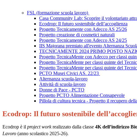
FSL (formazione scuola lavoro)
Casa Community Lab: Scoprire il volontariato attrav
Ecodrop: Il futuro sostenibile dell’accoglienza
Progetto Tecnicamente con Adecco AS 25/26
Progetto creazione di cosmetici naturali
Progetto Tecnicamente con Adecco AS 24/25
IIS Majorana premiato all'evento Alternanza Scuol
TECNICAMENTE 2024 PRIMO POSTO NAZ
Progetto TecnicaMente con Adecco per classi quint
Progetto TecnicaMente per classi quinte del Tecni
Progetto TecnicaMente per classi quinte del Tecni
PCTO Musei Civici AS. 22/23
Alternanza scuola-lavoro
Attività di scuola-lavoro
Donne di Pace - PCTO
Progetto PCTO Alimentazione Consapevole
Pillola di cultura tecnica - Progetto il recupero della
Ecodrop: Il futuro sostenibile dell’accogli
Ecodrop è il
project work
realizzato dalla classe
4K dell’indirizzo Bi
Lavoro
(anno scolastico 2025-26)
.