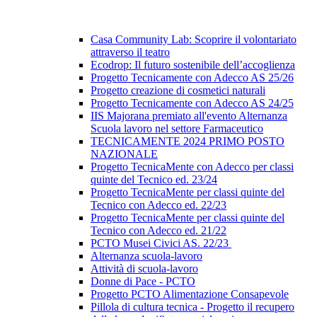
Casa Community Lab: Scoprire il volontariato
attraverso il teatro
Ecodrop: Il futuro sostenibile dell’accoglienza
Progetto Tecnicamente con Adecco AS 25/26
Progetto creazione di cosmetici naturali
Progetto Tecnicamente con Adecco AS 24/25
IIS Majorana premiato all'evento Alternanza
Scuola lavoro nel settore Farmaceutico
TECNICAMENTE 2024 PRIMO POSTO
NAZIONALE
Progetto TecnicaMente con Adecco per classi
quinte del Tecnico ed. 23/24
Progetto TecnicaMente per classi quinte del
Tecnico con Adecco ed. 22/23
Progetto TecnicaMente per classi quinte del
Tecnico con Adecco ed. 21/22
PCTO Musei Civici AS. 22/23
Alternanza scuola-lavoro
Attività di scuola-lavoro
Donne di Pace - PCTO
Progetto PCTO Alimentazione Consapevole
Pillola di cultura tecnica - Progetto il recupero