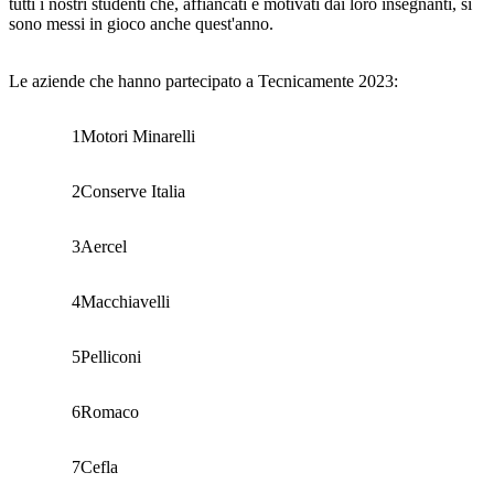
tutti i nostri studenti che, affiancati e motivati dai loro insegnanti, si
sono messi in gioco anche quest'anno.
Le aziende che hanno partecipato a
Tecnicamente
2023:
1
Motori Minarelli
2
Conserve Italia
3
Aercel
4
Macchiavelli
5
Pelliconi
6
Romaco
7
Cefla