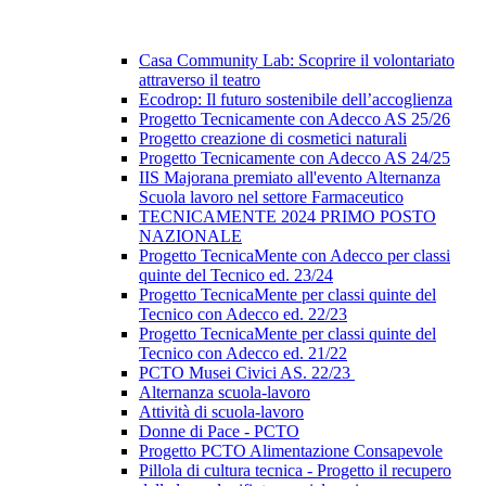
Casa Community Lab: Scoprire il volontariato
attraverso il teatro
Ecodrop: Il futuro sostenibile dell’accoglienza
Progetto Tecnicamente con Adecco AS 25/26
Progetto creazione di cosmetici naturali
Progetto Tecnicamente con Adecco AS 24/25
IIS Majorana premiato all'evento Alternanza
Scuola lavoro nel settore Farmaceutico
TECNICAMENTE 2024 PRIMO POSTO
NAZIONALE
Progetto TecnicaMente con Adecco per classi
quinte del Tecnico ed. 23/24
Progetto TecnicaMente per classi quinte del
Tecnico con Adecco ed. 22/23
Progetto TecnicaMente per classi quinte del
Tecnico con Adecco ed. 21/22
PCTO Musei Civici AS. 22/23
Alternanza scuola-lavoro
Attività di scuola-lavoro
Donne di Pace - PCTO
Progetto PCTO Alimentazione Consapevole
Pillola di cultura tecnica - Progetto il recupero