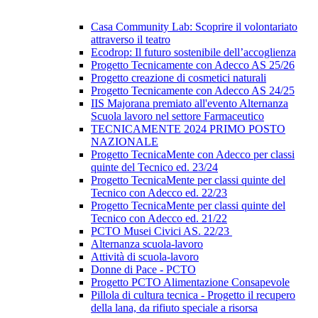
Casa Community Lab: Scoprire il volontariato
attraverso il teatro
Ecodrop: Il futuro sostenibile dell’accoglienza
Progetto Tecnicamente con Adecco AS 25/26
Progetto creazione di cosmetici naturali
Progetto Tecnicamente con Adecco AS 24/25
IIS Majorana premiato all'evento Alternanza
Scuola lavoro nel settore Farmaceutico
TECNICAMENTE 2024 PRIMO POSTO
NAZIONALE
Progetto TecnicaMente con Adecco per classi
quinte del Tecnico ed. 23/24
Progetto TecnicaMente per classi quinte del
Tecnico con Adecco ed. 22/23
Progetto TecnicaMente per classi quinte del
Tecnico con Adecco ed. 21/22
PCTO Musei Civici AS. 22/23
Alternanza scuola-lavoro
Attività di scuola-lavoro
Donne di Pace - PCTO
Progetto PCTO Alimentazione Consapevole
Pillola di cultura tecnica - Progetto il recupero
della lana, da rifiuto speciale a risorsa