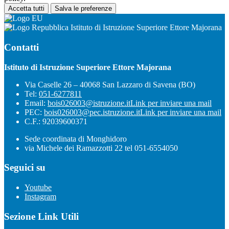
Accetta tutti
Salva le preferenze
Istituto di Istruzione Superiore Ettore Majorana
Contatti
Istituto di Istruzione Superiore Ettore Majorana
Via Caselle 26 – 40068 San Lazzaro di Savena (BO)
Tel:
051-6277811
Email:
bois026003@istruzione.it
Link per inviare una mail
PEC:
bois026003@pec.istruzione.it
Link per inviare una mail
C.F.: 92039600371
Sede coordinata di Monghidoro
via Michele dei Ramazzotti 22 tel 051-6554050
Seguici su
Youtube
Instagram
Sezione Link Utili