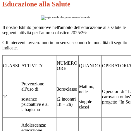
Educazione alla Salute
Il nostro Istituto promuove nell'ambito dell'educazione alla salute le
seguenti attività per l'anno scolastico 2025/26:
Gli interventi avverranno in presenza secondo le modalità di seguito
indicate.
NUMERO
CLASSI
ATTIVITA’
QUANDO
OPERATORI/
ORE
Prevenzione
Mattino,
all’uso di
3ore/classe
Operatori di “L
nelle
1^
carovana onlus
sostanze
(2 incontri
singole
progetto “
In So
psicoattive e al
1h + 2h)
classi
tabagismo
Adolescenza:
educazione