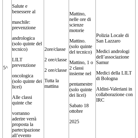
Salute e
benessere al
Mattino,
nelle ore di
maschile:
scienze
prevenzione
motorie
Polizia Locale di
andrologica
Mattino.
San Lazzaro
(
solo quinte del
(solo quinte
tecnico
)
2ore/classe
Medici andrologi
del tecnico)
dell’associazione
LILT
2 ore/classe
Mattino, 1 o
Samur
prevenzione
5^
2 classi
2 ore/classe
Medici della LILT
insieme nel
oncologica
di Bologna
Tutta la
(s
olo quinte dei
pentamestre
mattina
licei
)
Aldini-Valeriani in
(solo quinte
collaborazione con
dei licei)
Alle classi
IRC
quinte che
Sabato 18
ottobre
vorranno
aderire verrà
2025
proposta la
partecipazione
all’evento