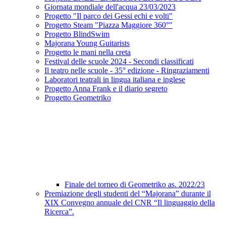
Giornata mondiale dell'acqua 23/03/2023
Progetto "Il parco dei Gessi echi e volti"
Progetto Steam "Piazza Maggiore 360°"
Progetto BlindSwim
Majorana Young Guitarists
Progetto le mani nella creta
Festival delle scuole 2024 - Secondi classificati
Il teatro nelle scuole - 35° edizione - Ringraziamenti
Laboratori teatrali in lingua italiana e inglese
Progetto Anna Frank e il diario segreto
Progetto Geometriko
Finale del torneo di Geometriko as. 2022/23
Premiazione degli studenti del “Majorana” durante il
XIX Convegno annuale del CNR “Il linguaggio della
Ricerca”.