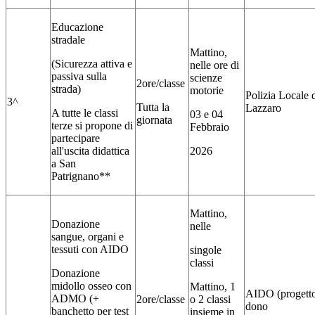
Educazione
stradale
Mattino,
(Sicurezza attiva e
nelle ore di
passiva sulla
scienze
2ore/classe
strada)
motorie
Polizia Locale 
3^
Tutta la
Lazzaro
A tutte le classi
03 e 04
giornata
terze si propone di
Febbraio
partecipare
all'uscita didattica
2026
a San
Patrignano**
Mattino,
Donazione
nelle
sangue, organi e
tessuti con AIDO
singole
classi
Donazione
midollo osseo con
Mattino, 1
AIDO (progetto
ADMO (+
2ore/classe
o 2 classi
dono
banchetto per test
insieme in