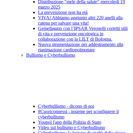
Distribuzione "mele della salute" mercoledì 19
marzo 2025
La prevenzione non ha età
VIVA! Abbiamo aggiunto altri 220 anelli alla
catena per salvare una vita!
Gemellaggio con l’IPSAR Veronelli corretti stili
di vita e prevenzione oncologica in
collaborazione con la LILT di Bologna.
Nuova strumentazione per addestramento alla
rianimazione cardiopolmonare
Bullismo e Cyberbullismo
Cyberbullismo - dicono di noi
#Cuoriconnessi - insieme per sconfiggere il
cyberbullismo
Youpol l'app della Polizia di Stato
Video sul bullismo e Cyberbullismo
Cyberbullismo: la lezione di civiltà della classe