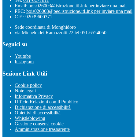
Tel:
051-6277811
Email:
bois026003@istruzione.it
Link per inviare una mail
PEC:
bois026003@pec.istruzione.it
Link per inviare una mail
C.F.: 92039600371
Sede coordinata di Monghidoro
via Michele dei Ramazzotti 22 tel 051-6554050
Seguici su
Youtube
Instagram
Sezione Link Utili
Cookie policy
Note legali
Informativa Privacy
Ufficio Relazioni con il Pubblico
Dichiarazione di accessibilità
Obiettivi di accessibilità
Whistleblowing
Gestione consensi cookie
Amministrazione trasparente