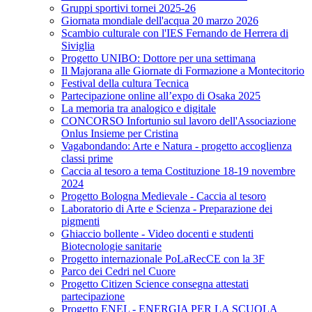
Gruppi sportivi tornei 2025-26
Giornata mondiale dell'acqua 20 marzo 2026
Scambio culturale con l'IES Fernando de Herrera di
Siviglia
Progetto UNIBO: Dottore per una settimana
Il Majorana alle Giornate di Formazione a Montecitorio
Festival della cultura Tecnica
Partecipazione online all’expo di Osaka 2025
La memoria tra analogico e digitale
CONCORSO Infortunio sul lavoro dell'Associazione
Onlus Insieme per Cristina
Vagabondando: Arte e Natura - progetto accoglienza
classi prime
Caccia al tesoro a tema Costituzione 18-19 novembre
2024
Progetto Bologna Medievale - Caccia al tesoro
Laboratorio di Arte e Scienza - Preparazione dei
pigmenti
Ghiaccio bollente - Video docenti e studenti
Biotecnologie sanitarie
Progetto internazionale PoLaRecCE con la 3F
Parco dei Cedri nel Cuore
Progetto Citizen Science consegna attestati
partecipazione
Progetto ENEL - ENERGIA PER LA SCUOLA