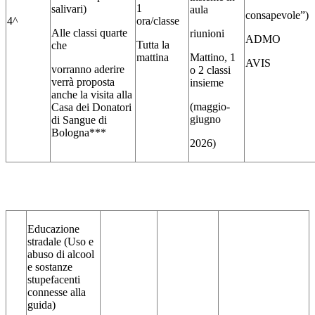
1
salivari)
aula
consapevole
”)
4^
ora/classe
Alle classi quarte
riunioni
ADMO
Tutta la
che
mattina
Mattino, 1
AVIS
vorranno aderire
o 2 classi
verrà proposta
insieme
anche la visita alla
(maggio-
Casa dei Donatori
giugno
di Sangue di
Bologna***
2026)
Educazione
stradale (Uso e
abuso di alcool
e sostanze
stupefacenti
connesse alla
guida)