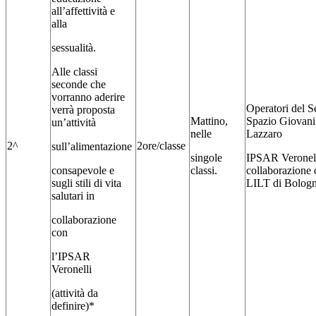
all’affettività e
alla
sessualità.
Alle classi
seconde che
vorranno aderire
Operatori del S
verrà proposta
Mattino,
Spazio Giovani
un’attività
nelle
Lazzaro
2^
2ore/classe
sull’alimentazione
singole
IPSAR Veronell
consapevole e
classi.
collaborazione 
sugli stili di vita
LILT di Bologn
salutari in
collaborazione
con
l’IPSAR
Veronelli
(attività da
definire)*