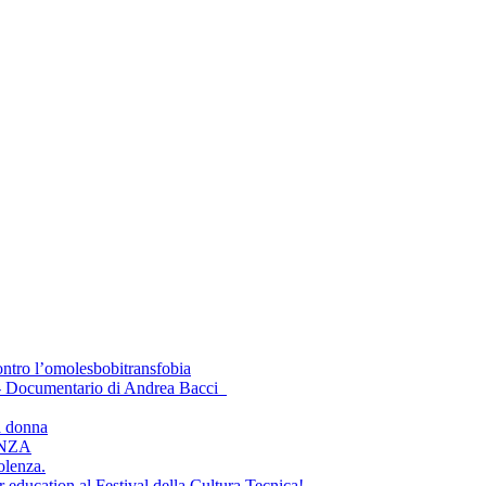
ontro l’omolesbobitransfobia
 - Documentario di Andrea Bacci
a donna
ENZA
olenza.
 education al Festival della Cultura Tecnica!