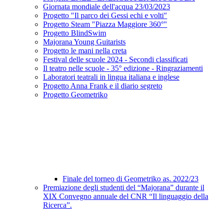
Giornata mondiale dell'acqua 23/03/2023
Progetto "Il parco dei Gessi echi e volti"
Progetto Steam "Piazza Maggiore 360°"
Progetto BlindSwim
Majorana Young Guitarists
Progetto le mani nella creta
Festival delle scuole 2024 - Secondi classificati
Il teatro nelle scuole - 35° edizione - Ringraziamenti
Laboratori teatrali in lingua italiana e inglese
Progetto Anna Frank e il diario segreto
Progetto Geometriko
Finale del torneo di Geometriko as. 2022/23
Premiazione degli studenti del “Majorana” durante il
XIX Convegno annuale del CNR “Il linguaggio della
Ricerca”.