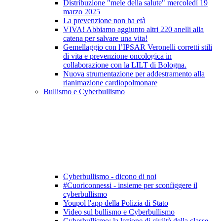
Distribuzione "mele della salute" mercoledì 19
marzo 2025
La prevenzione non ha età
VIVA! Abbiamo aggiunto altri 220 anelli alla
catena per salvare una vita!
Gemellaggio con l’IPSAR Veronelli corretti stili
di vita e prevenzione oncologica in
collaborazione con la LILT di Bologna.
Nuova strumentazione per addestramento alla
rianimazione cardiopolmonare
Bullismo e Cyberbullismo
Cyberbullismo - dicono di noi
#Cuoriconnessi - insieme per sconfiggere il
cyberbullismo
Youpol l'app della Polizia di Stato
Video sul bullismo e Cyberbullismo
Cyberbullismo: la lezione di civiltà della classe