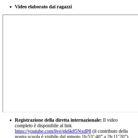
Video elaborato dai ragazzi
Registrazione della diretta internazionale:
Il video
completo è disponibile al link
https://youtube.com/live/gk6k85NxdP8
(il contributo della
nostra scuola è visibile dal minuto 1h:53’:40” a 2h:11’20”).