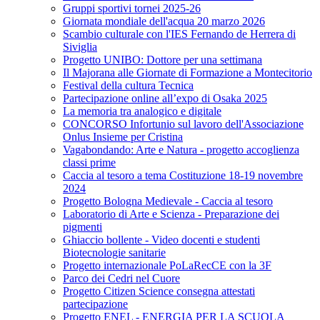
Gruppi sportivi tornei 2025-26
Giornata mondiale dell'acqua 20 marzo 2026
Scambio culturale con l'IES Fernando de Herrera di
Siviglia
Progetto UNIBO: Dottore per una settimana
Il Majorana alle Giornate di Formazione a Montecitorio
Festival della cultura Tecnica
Partecipazione online all’expo di Osaka 2025
La memoria tra analogico e digitale
CONCORSO Infortunio sul lavoro dell'Associazione
Onlus Insieme per Cristina
Vagabondando: Arte e Natura - progetto accoglienza
classi prime
Caccia al tesoro a tema Costituzione 18-19 novembre
2024
Progetto Bologna Medievale - Caccia al tesoro
Laboratorio di Arte e Scienza - Preparazione dei
pigmenti
Ghiaccio bollente - Video docenti e studenti
Biotecnologie sanitarie
Progetto internazionale PoLaRecCE con la 3F
Parco dei Cedri nel Cuore
Progetto Citizen Science consegna attestati
partecipazione
Progetto ENEL - ENERGIA PER LA SCUOLA