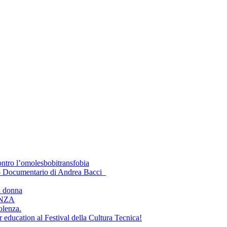
ontro l’omolesbobitransfobia
 - Documentario di Andrea Bacci
a donna
ENZA
olenza.
 education al Festival della Cultura Tecnica!