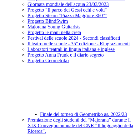
Giornata mondiale dell'acqua 23/03/2023
Progetto "Il parco dei Gessi echi e volti"
Progetto Steam "Piazza Maggiore 360°"
Progetto BlindSwim
Majorana Young Guitarists
Progetto le mani nella creta
Festival delle scuole 2024 - Secondi classificati
Il teatro nelle scuole - 35° edizione - Ringraziamenti
Laboratori teatrali in lingua italiana e inglese
Progetto Anna Frank e il diario segreto
Progetto Geometriko
Finale del torneo di Geometriko as. 2022/23
Premiazione degli studenti del “Majorana” durante il
XIX Convegno annuale del CNR “Il linguaggio della
Ricerca”.