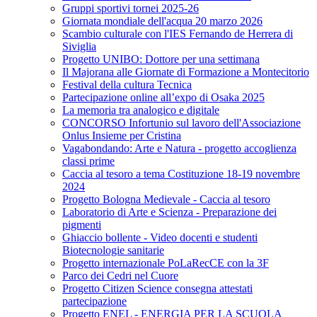
Gruppi sportivi tornei 2025-26
Giornata mondiale dell'acqua 20 marzo 2026
Scambio culturale con l'IES Fernando de Herrera di
Siviglia
Progetto UNIBO: Dottore per una settimana
Il Majorana alle Giornate di Formazione a Montecitorio
Festival della cultura Tecnica
Partecipazione online all’expo di Osaka 2025
La memoria tra analogico e digitale
CONCORSO Infortunio sul lavoro dell'Associazione
Onlus Insieme per Cristina
Vagabondando: Arte e Natura - progetto accoglienza
classi prime
Caccia al tesoro a tema Costituzione 18-19 novembre
2024
Progetto Bologna Medievale - Caccia al tesoro
Laboratorio di Arte e Scienza - Preparazione dei
pigmenti
Ghiaccio bollente - Video docenti e studenti
Biotecnologie sanitarie
Progetto internazionale PoLaRecCE con la 3F
Parco dei Cedri nel Cuore
Progetto Citizen Science consegna attestati
partecipazione
Progetto ENEL - ENERGIA PER LA SCUOLA