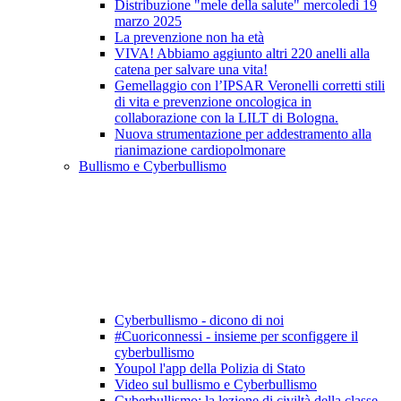
Distribuzione "mele della salute" mercoledì 19
marzo 2025
La prevenzione non ha età
VIVA! Abbiamo aggiunto altri 220 anelli alla
catena per salvare una vita!
Gemellaggio con l’IPSAR Veronelli corretti stili
di vita e prevenzione oncologica in
collaborazione con la LILT di Bologna.
Nuova strumentazione per addestramento alla
rianimazione cardiopolmonare
Bullismo e Cyberbullismo
Cyberbullismo - dicono di noi
#Cuoriconnessi - insieme per sconfiggere il
cyberbullismo
Youpol l'app della Polizia di Stato
Video sul bullismo e Cyberbullismo
Cyberbullismo: la lezione di civiltà della classe