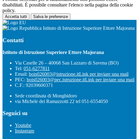
disabilitati. È possibile consultare l'elenco nella pagina della cookie
policy.
Accetta tutti
Salva le preferenze
Istituto di Istruzione Superiore Ettore Majorana
Contatti
Istituto di Istruzione Superiore Ettore Majorana
Via Caselle 26 – 40068 San Lazzaro di Savena (BO)
Tel:
051-6277811
Email:
bois026003@istruzione.it
Link per inviare una mail
PEC:
bois026003@pec.istruzione.it
Link per inviare una mail
C.F.: 92039600371
Sede coordinata di Monghidoro
via Michele dei Ramazzotti 22 tel 051-6554050
Seguici su
Youtube
Instagram