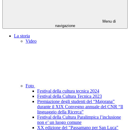
Menu di
navigazione
La storia
Video
Foto
Festival della cultura tecnica 2024
Festival della Cultura Tecnica 2023
Premiazione degli studenti del “Majorana”
durante il XIX Convegno annuale del CNR “Il
linguaggio della Ricerca”
Festival della Cultura Paralimpica l’inclusione
non e’ un luogo comune
XX edizione del "Passamano per San Luca"