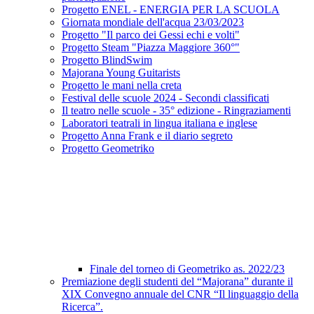
Progetto ENEL - ENERGIA PER LA SCUOLA
Giornata mondiale dell'acqua 23/03/2023
Progetto "Il parco dei Gessi echi e volti"
Progetto Steam "Piazza Maggiore 360°"
Progetto BlindSwim
Majorana Young Guitarists
Progetto le mani nella creta
Festival delle scuole 2024 - Secondi classificati
Il teatro nelle scuole - 35° edizione - Ringraziamenti
Laboratori teatrali in lingua italiana e inglese
Progetto Anna Frank e il diario segreto
Progetto Geometriko
Finale del torneo di Geometriko as. 2022/23
Premiazione degli studenti del “Majorana” durante il
XIX Convegno annuale del CNR “Il linguaggio della
Ricerca”.