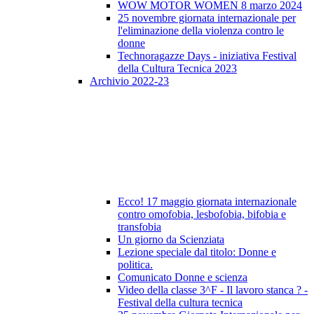
WOW MOTOR WOMEN 8 marzo 2024
25 novembre giornata internazionale per
l'eliminazione della violenza contro le
donne
Technoragazze Days - iniziativa Festival
della Cultura Tecnica 2023
Archivio 2022-23
Ecco! 17 maggio giornata internazionale
contro omofobia, lesbofobia, bifobia e
transfobia
Un giorno da Scienziata
Lezione speciale dal titolo: Donne e
politica.
Comunicato Donne e scienza
Video della classe 3^F - Il lavoro stanca ? -
Festival della cultura tecnica