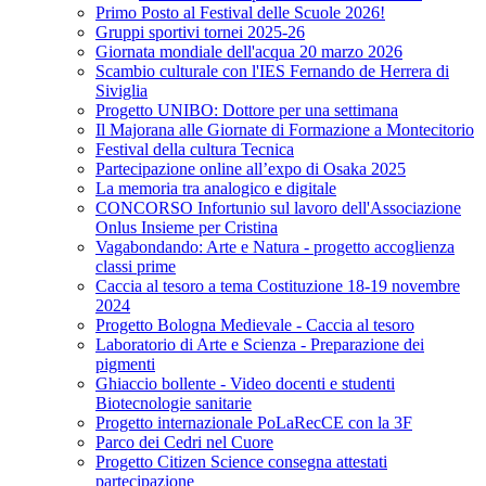
Primo Posto al Festival delle Scuole 2026!
Gruppi sportivi tornei 2025-26
Giornata mondiale dell'acqua 20 marzo 2026
Scambio culturale con l'IES Fernando de Herrera di
Siviglia
Progetto UNIBO: Dottore per una settimana
Il Majorana alle Giornate di Formazione a Montecitorio
Festival della cultura Tecnica
Partecipazione online all’expo di Osaka 2025
La memoria tra analogico e digitale
CONCORSO Infortunio sul lavoro dell'Associazione
Onlus Insieme per Cristina
Vagabondando: Arte e Natura - progetto accoglienza
classi prime
Caccia al tesoro a tema Costituzione 18-19 novembre
2024
Progetto Bologna Medievale - Caccia al tesoro
Laboratorio di Arte e Scienza - Preparazione dei
pigmenti
Ghiaccio bollente - Video docenti e studenti
Biotecnologie sanitarie
Progetto internazionale PoLaRecCE con la 3F
Parco dei Cedri nel Cuore
Progetto Citizen Science consegna attestati
partecipazione