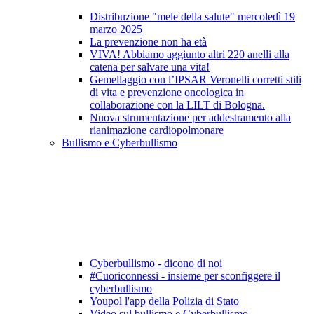
Distribuzione "mele della salute" mercoledì 19
marzo 2025
La prevenzione non ha età
VIVA! Abbiamo aggiunto altri 220 anelli alla
catena per salvare una vita!
Gemellaggio con l’IPSAR Veronelli corretti stili
di vita e prevenzione oncologica in
collaborazione con la LILT di Bologna.
Nuova strumentazione per addestramento alla
rianimazione cardiopolmonare
Bullismo e Cyberbullismo
Cyberbullismo - dicono di noi
#Cuoriconnessi - insieme per sconfiggere il
cyberbullismo
Youpol l'app della Polizia di Stato
Video sul bullismo e Cyberbullismo