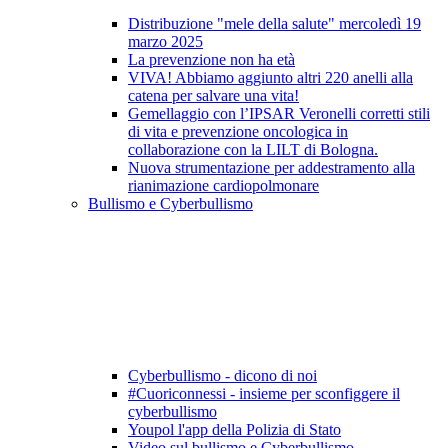
Distribuzione "mele della salute" mercoledì 19
marzo 2025
La prevenzione non ha età
VIVA! Abbiamo aggiunto altri 220 anelli alla
catena per salvare una vita!
Gemellaggio con l’IPSAR Veronelli corretti stili
di vita e prevenzione oncologica in
collaborazione con la LILT di Bologna.
Nuova strumentazione per addestramento alla
rianimazione cardiopolmonare
Bullismo e Cyberbullismo
Cyberbullismo - dicono di noi
#Cuoriconnessi - insieme per sconfiggere il
cyberbullismo
Youpol l'app della Polizia di Stato
Video sul bullismo e Cyberbullismo