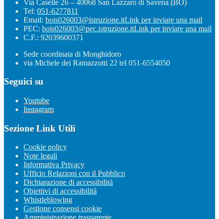
Via Caselle 26 – 40068 San Lazzaro di Savena (BO)
Tel:
051-6277811
Email:
bois026003@istruzione.it
Link per inviare una mail
PEC:
bois026003@pec.istruzione.it
Link per inviare una mail
C.F.: 92039600371
Sede coordinata di Monghidoro
via Michele dei Ramazzotti 22 tel 051-6554050
Seguici su
Youtube
Instagram
Sezione Link Utili
Cookie policy
Note legali
Informativa Privacy
Ufficio Relazioni con il Pubblico
Dichiarazione di accessibilità
Obiettivi di accessibilità
Whistleblowing
Gestione consensi cookie
Amministrazione trasparente