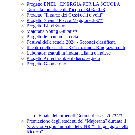
Progetto ENEL - ENERGIA PER LA SCUOLA
Giornata mondiale dell'acqua 23/03/2023
Progetto "Il parco dei Gessi echi e volti"
Progetto Steam "Piazza Maggiore 360°"
Progetto BlindSwim
Majorana Young Guitarists
Progetto le mani nella creta
Festival delle scuole 2024 - Secondi classificati
Il teatro nelle scuole - 35° edizione - Ringraziamenti
Laboratori teatrali in lingua italiana e inglese
Progetto Anna Frank e il diario segreto
Progetto Geometriko
Finale del torneo di Geometriko as. 2022/23
Premiazione degli studenti del “Majorana” durante il
XIX Convegno annuale del CNR “Il linguaggio della
Ricerca”.