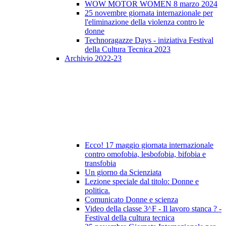
WOW MOTOR WOMEN 8 marzo 2024
25 novembre giornata internazionale per
l'eliminazione della violenza contro le
donne
Technoragazze Days - iniziativa Festival
della Cultura Tecnica 2023
Archivio 2022-23
Ecco! 17 maggio giornata internazionale
contro omofobia, lesbofobia, bifobia e
transfobia
Un giorno da Scienziata
Lezione speciale dal titolo: Donne e
politica.
Comunicato Donne e scienza
Video della classe 3^F - Il lavoro stanca ? -
Festival della cultura tecnica