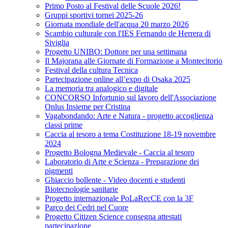
Primo Posto al Festival delle Scuole 2026!
Gruppi sportivi tornei 2025-26
Giornata mondiale dell'acqua 20 marzo 2026
Scambio culturale con l'IES Fernando de Herrera di
Siviglia
Progetto UNIBO: Dottore per una settimana
Il Majorana alle Giornate di Formazione a Montecitorio
Festival della cultura Tecnica
Partecipazione online all’expo di Osaka 2025
La memoria tra analogico e digitale
CONCORSO Infortunio sul lavoro dell'Associazione
Onlus Insieme per Cristina
Vagabondando: Arte e Natura - progetto accoglienza
classi prime
Caccia al tesoro a tema Costituzione 18-19 novembre
2024
Progetto Bologna Medievale - Caccia al tesoro
Laboratorio di Arte e Scienza - Preparazione dei
pigmenti
Ghiaccio bollente - Video docenti e studenti
Biotecnologie sanitarie
Progetto internazionale PoLaRecCE con la 3F
Parco dei Cedri nel Cuore
Progetto Citizen Science consegna attestati
partecipazione