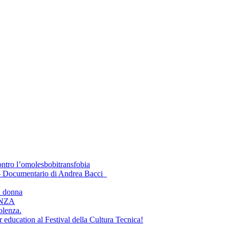
ontro l’omolesbobitransfobia
 - Documentario di Andrea Bacci
a donna
ENZA
olenza.
 education al Festival della Cultura Tecnica!