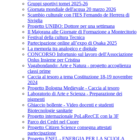
Gruppi sportivi tornei 2025-26
Giornata mondiale dell'acqua 20 marzo 2026
Scambio culturale con l'IES Fernando de Herrera di
Siviglia
Progetto UNIBO: Dottore per una settimana
Il Majorana alle Giornate di Formazione a Montecitorio
Festival della cultura Tecnica
Partecipazione online all’expo di Osaka 2025
La memoria tra analogico e digitale
CONCORSO Infortunio sul lavoro dell'Associazione
Onlus Insieme per Cristina
Vagabondando: Arte e Natura - progetto accoglienza
classi prime
Caccia al tesoro a tema Costituzione 18-19 novembre
2024
Progetto Bologna Medievale - Caccia al tesoro
Laboratorio di Arte e Scienza - Preparazione dei
pigmenti
Ghiaccio bollente - Video docenti e studenti
Biotecnologie sanitarie
Progetto internazionale PoLaRecCE con la 3F
Parco dei Cedri nel Cuore
Progetto Citizen Science consegna attestati
partecipazione
Progetto ENEL - ENERGIA PER LA SCUOLA