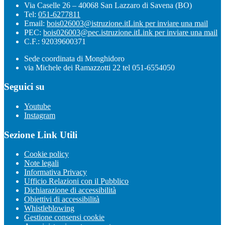
Via Caselle 26 – 40068 San Lazzaro di Savena (BO)
Tel:
051-6277811
Email:
bois026003@istruzione.it
Link per inviare una mail
PEC:
bois026003@pec.istruzione.it
Link per inviare una mail
C.F.: 92039600371
Sede coordinata di Monghidoro
via Michele dei Ramazzotti 22 tel 051-6554050
Seguici su
Youtube
Instagram
Sezione Link Utili
Cookie policy
Note legali
Informativa Privacy
Ufficio Relazioni con il Pubblico
Dichiarazione di accessibilità
Obiettivi di accessibilità
Whistleblowing
Gestione consensi cookie