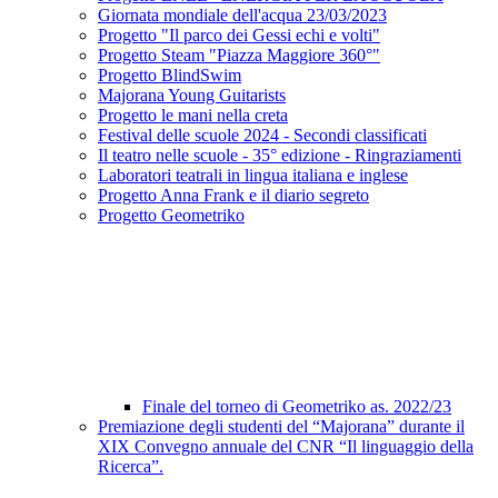
Giornata mondiale dell'acqua 23/03/2023
Progetto "Il parco dei Gessi echi e volti"
Progetto Steam "Piazza Maggiore 360°"
Progetto BlindSwim
Majorana Young Guitarists
Progetto le mani nella creta
Festival delle scuole 2024 - Secondi classificati
Il teatro nelle scuole - 35° edizione - Ringraziamenti
Laboratori teatrali in lingua italiana e inglese
Progetto Anna Frank e il diario segreto
Progetto Geometriko
Finale del torneo di Geometriko as. 2022/23
Premiazione degli studenti del “Majorana” durante il
XIX Convegno annuale del CNR “Il linguaggio della
Ricerca”.