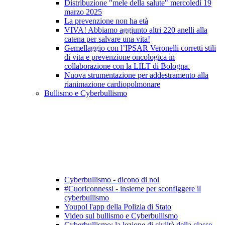
Distribuzione "mele della salute" mercoledì 19
marzo 2025
La prevenzione non ha età
VIVA! Abbiamo aggiunto altri 220 anelli alla
catena per salvare una vita!
Gemellaggio con l’IPSAR Veronelli corretti stili
di vita e prevenzione oncologica in
collaborazione con la LILT di Bologna.
Nuova strumentazione per addestramento alla
rianimazione cardiopolmonare
Bullismo e Cyberbullismo
Cyberbullismo - dicono di noi
#Cuoriconnessi - insieme per sconfiggere il
cyberbullismo
Youpol l'app della Polizia di Stato
Video sul bullismo e Cyberbullismo
Cyberbullismo: la lezione di civiltà della classe